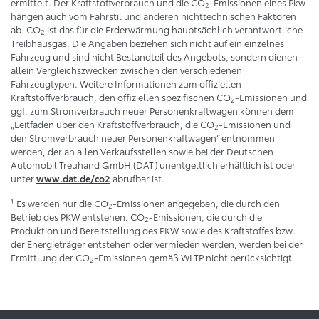
ermittelt. Der Kraftstoffverbrauch und die CO
-Emissionen eines Pkw
2
hängen auch vom Fahrstil und anderen nichttechnischen Faktoren
ab. CO
ist das für die Erderwärmung hauptsächlich verantwortliche
2
Treibhausgas. Die Angaben beziehen sich nicht auf ein einzelnes
Fahrzeug und sind nicht Bestandteil des Angebots, sondern dienen
allein Vergleichszwecken zwischen den verschiedenen
Fahrzeugtypen. Weitere Informationen zum offiziellen
Kraftstoffverbrauch, den offiziellen spezifischen CO
-Emissionen und
2
ggf. zum Stromverbrauch neuer Personenkraftwagen können dem
„Leitfaden über den Kraftstoffverbrauch, die CO
-Emissionen und
2
den Stromverbrauch neuer Personenkraftwagen“ entnommen
werden, der an allen Verkaufsstellen sowie bei der Deutschen
Automobil Treuhand GmbH (DAT) unentgeltlich erhältlich ist oder
unter
abrufbar ist.
www.dat.de/co2
¹ Es werden nur die CO
-Emissionen angegeben, die durch den
2
Betrieb des PKW entstehen. CO
-Emissionen, die durch die
2
Produktion und Bereitstellung des PKW sowie des Kraftstoffes bzw.
der Energieträger entstehen oder vermieden werden, werden bei der
Ermittlung der CO
-Emissionen gemäß WLTP nicht berücksichtigt.
2