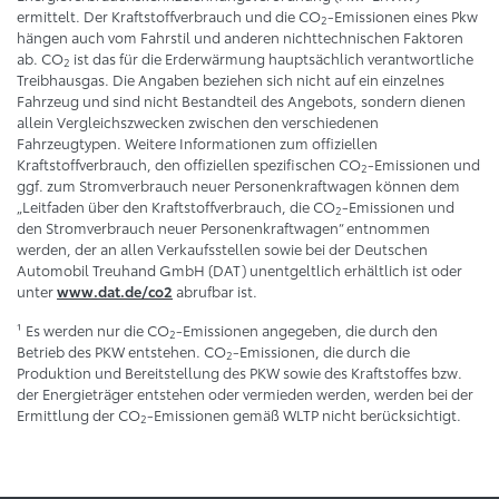
ermittelt. Der Kraftstoffverbrauch und die CO
-Emissionen eines Pkw
2
hängen auch vom Fahrstil und anderen nichttechnischen Faktoren
ab. CO
ist das für die Erderwärmung hauptsächlich verantwortliche
2
Treibhausgas. Die Angaben beziehen sich nicht auf ein einzelnes
Fahrzeug und sind nicht Bestandteil des Angebots, sondern dienen
allein Vergleichszwecken zwischen den verschiedenen
Fahrzeugtypen. Weitere Informationen zum offiziellen
Kraftstoffverbrauch, den offiziellen spezifischen CO
-Emissionen und
2
ggf. zum Stromverbrauch neuer Personenkraftwagen können dem
„Leitfaden über den Kraftstoffverbrauch, die CO
-Emissionen und
2
den Stromverbrauch neuer Personenkraftwagen“ entnommen
werden, der an allen Verkaufsstellen sowie bei der Deutschen
Automobil Treuhand GmbH (DAT) unentgeltlich erhältlich ist oder
unter
abrufbar ist.
www.dat.de/co2
¹ Es werden nur die CO
-Emissionen angegeben, die durch den
2
Betrieb des PKW entstehen. CO
-Emissionen, die durch die
2
Produktion und Bereitstellung des PKW sowie des Kraftstoffes bzw.
der Energieträger entstehen oder vermieden werden, werden bei der
Ermittlung der CO
-Emissionen gemäß WLTP nicht berücksichtigt.
2