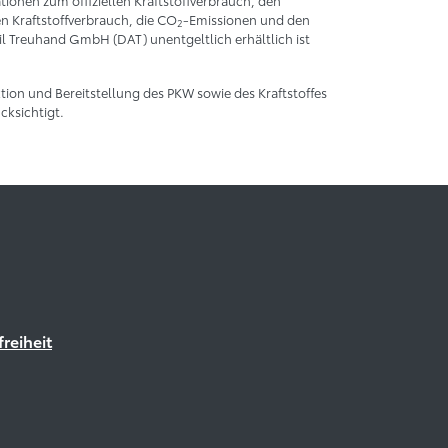
ionen zum offiziellen Kraftstoffverbrauch, den
 Kraftstoffverbrauch, die CO
-Emissionen und den
2
 Treuhand GmbH (DAT) unentgeltlich erhältlich ist
tion und Bereitstellung des PKW sowie des Kraftstoffes
ksichtigt.
freiheit