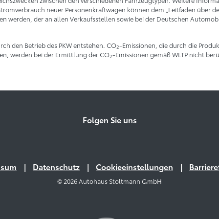
eichszwecken zwischen den verschiedenen Fahrzeugtypen. Weitere Informat
Stromverbrauch neuer Personenkraftwagen können dem „Leitfaden über den
werden, der an allen Verkaufsstellen sowie bei der Deutschen Automobil
rch den Betrieb des PKW entstehen. CO
-Emissionen, die durch die Produk
2
en, werden bei der Ermittlung der CO
-Emissionen gemäß WLTP nicht berüc
2
Folgen Sie uns
ssum
Datenschutz
Cookieeinstellungen
Barriere
© 2026 Autohaus Stoltmann GmbH