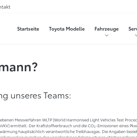
ntakt
Startseite
Toyota Modelle
Fahrzeuge
Ser
ltmann?
ng unseres Teams:
ebenen Messverfahren WLTP (World Harmonised Light Vehicles Test Proce
V) ermittelt. Der Kraftstoffverbrauch und die CO
-Emissionen eines Pk
2
erwärmung hauptsächlich verantwortliche Treibhausgas. Die Angaben beziehe