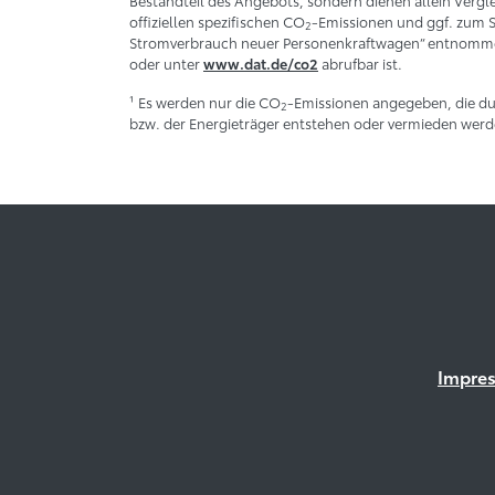
Bestandteil des Angebots, sondern dienen allein Vergl
offiziellen spezifischen CO
-Emissionen und ggf. zum 
2
Stromverbrauch neuer Personenkraftwagen“ entnommen 
oder unter
abrufbar ist.
www.dat.de/co2
¹ Es werden nur die CO
-Emissionen angegeben, die du
2
bzw. der Energieträger entstehen oder vermieden werd
Impre