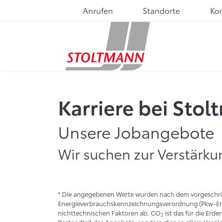
Anrufen
Standorte
Ko
Karriere bei Sto
Unsere Jobangebote
Wir suchen zur Verstärku
* Die angegebenen Werte wurden nach dem vorgeschri
Energieverbrauchskennzeichnungsverordnung (Pkw-EnVK
nichttechnischen Faktoren ab. CO
ist das für die Erd
2