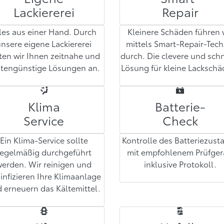
Lackiererei
Repair
les aus einer Hand. Durch
Kleinere Schäden führen 
nsere eigene Lackiererei
mittels Smart-Repair-Tech
ten wir Ihnen zeitnahe und
durch. Die clevere und sch
stengünstige Lösungen an.
Lösung für kleine Lackschä
Klima
Batterie-
Service
Check
Ein Klima-Service sollte
Kontrolle des Batteriezust
regelmäßig durchgeführt
mit empfohlenem Prüfger
werden. Wir reinigen und
inklusive Protokoll.
infizieren Ihre Klimaanlage
 erneuern das Kältemittel.