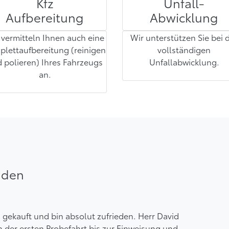
Kfz
Unfall-
Aufbereitung
Abwicklung
 vermitteln Ihnen auch eine
Wir unterstützen Sie bei 
plettaufbereitung (reinigen
vollständigen
 polieren) Ihres Fahrzeugs
Unfallabwicklung.
an.
nden
ekauft und bin absolut zufrieden. Herr David
 der ersten Probefahrt bis zur Einweisung und