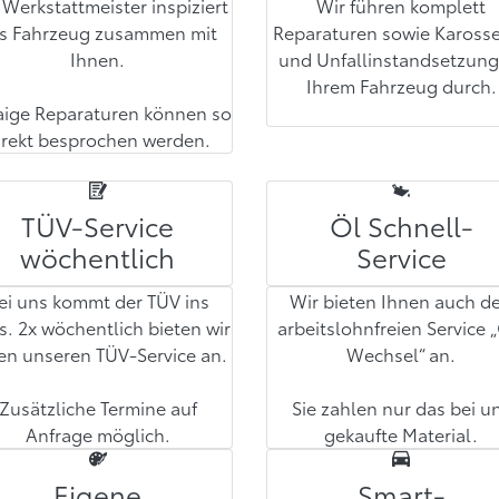
 Werkstattmeister inspiziert
Wir führen komplett
s Fahrzeug zusammen mit
Reparaturen sowie Karosse
Ihnen.
und Unfallinstandsetzung
Ihrem Fahrzeug durch.
aige Reparaturen können so
irekt besprochen werden.
TÜV-Service
Öl Schnell-
wöchentlich
Service
ei uns kommt der TÜV ins
Wir bieten Ihnen auch d
. 2x wöchentlich bieten wir
arbeitslohnfreien Service 
en unseren TÜV-Service an.
Wechsel“ an.
Zusätzliche Termine auf
Sie zahlen nur das bei u
Anfrage möglich.
gekaufte Material.
Eigene
Smart-