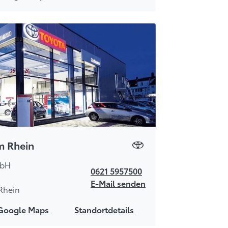
m Rhein
mbH
0621 5957500
E-Mail senden
Rhein
Google Maps
Standortdetails