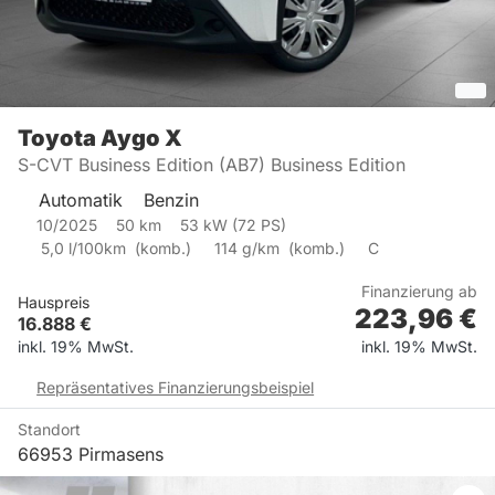
Toyota
Aygo X
S-CVT Business Edition (AB7) Business Edition
Automatik
Benzin
10/2025
50
km
53
kW (
72
PS)
5,0
l/100km
(
komb.)
114
g/km
(
komb.)
C
Finanzierung ab
Hauspreis
223,96
€
16.888
€
inkl. 19% MwSt.
inkl. 19% MwSt.
Repräsentatives Finanzierungsbeispiel
Standort
66953 Pirmasens