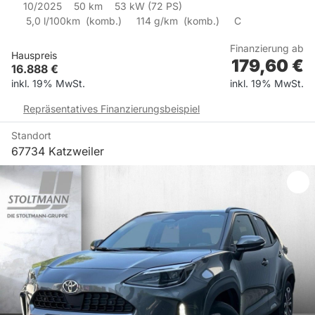
10/2025
50
km
53
kW (
72
PS)
5,0
l/100km
(
komb.)
114
g/km
(
komb.)
C
Finanzierung ab
Hauspreis
179,60
€
16.888
€
inkl. 19% MwSt.
inkl. 19% MwSt.
Repräsentatives Finanzierungsbeispiel
Standort
67734 Katzweiler