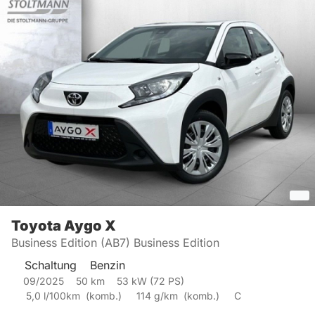
Toyota
Aygo X
Business Edition (AB7) Business Edition
Schaltung
Benzin
09/2025
50
km
53
kW (
72
PS)
5,0
l/100km
(
komb.)
114
g/km
(
komb.)
C