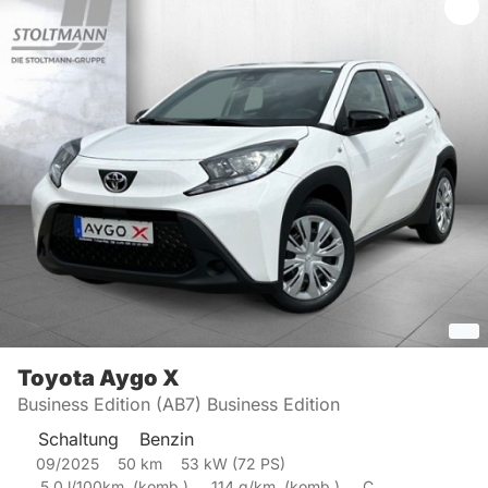
Toyota
Aygo X
Business Edition (AB7) Business Edition
Schaltung
Benzin
09/2025
50
km
53
kW (
72
PS)
5,0
l/100km
(
komb.)
114
g/km
(
komb.)
C