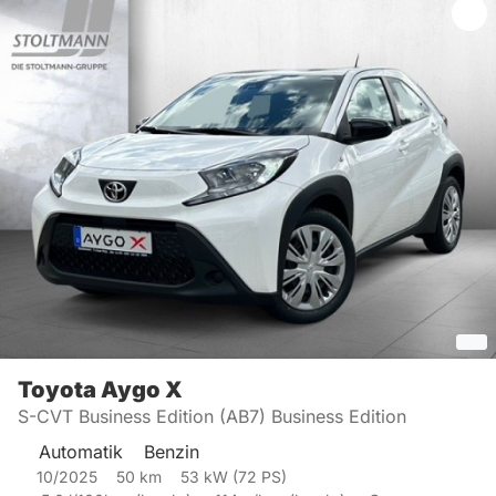
Toyota
Aygo X
S-CVT Business Edition (AB7) Business Edition
Automatik
Benzin
10/2025
50
km
53
kW (
72
PS)