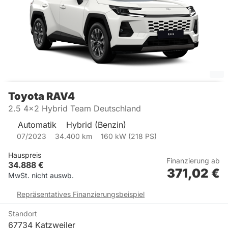
Toyota
RAV4
2.5 4x2 Hybrid Team Deutschland
Automatik
Hybrid (Benzin)
07/2023
34.400
km
160
kW (
218
PS)
Hauspreis
Finanzierung ab
34.888
€
371,02
€
MwSt. nicht auswb.
Repräsentatives Finanzierungsbeispiel
Standort
67734 Katzweiler