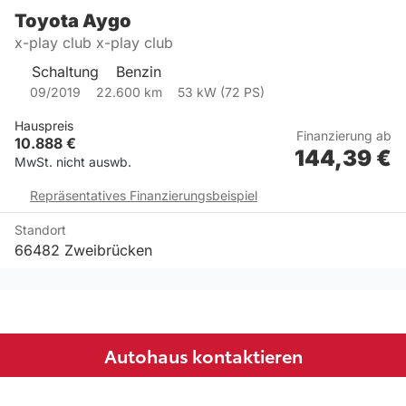
Toyota
Aygo
x-play club x-play club
Schaltung
Benzin
09/2019
22.600
km
53
kW (
72
PS)
Hauspreis
Finanzierung ab
10.888
€
144,39
€
MwSt. nicht auswb.
Repräsentatives Finanzierungsbeispiel
Standort
66482 Zweibrücken
…
1
2
3
4
Autohaus kontaktieren