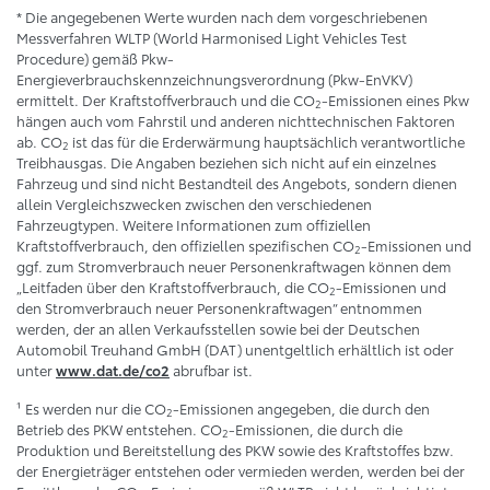
* Die angegebenen Werte wurden nach dem vorgeschriebenen
Messverfahren WLTP (World Harmonised Light Vehicles Test
Procedure) gemäß Pkw-
Energieverbrauchskennzeichnungsverordnung (Pkw-EnVKV)
ermittelt. Der Kraftstoffverbrauch und die CO
-Emissionen eines Pkw
2
hängen auch vom Fahrstil und anderen nichttechnischen Faktoren
ab. CO
ist das für die Erderwärmung hauptsächlich verantwortliche
2
Treibhausgas. Die Angaben beziehen sich nicht auf ein einzelnes
Fahrzeug und sind nicht Bestandteil des Angebots, sondern dienen
allein Vergleichszwecken zwischen den verschiedenen
Fahrzeugtypen. Weitere Informationen zum offiziellen
Kraftstoffverbrauch, den offiziellen spezifischen CO
-Emissionen und
2
ggf. zum Stromverbrauch neuer Personenkraftwagen können dem
„Leitfaden über den Kraftstoffverbrauch, die CO
-Emissionen und
2
den Stromverbrauch neuer Personenkraftwagen“ entnommen
werden, der an allen Verkaufsstellen sowie bei der Deutschen
Automobil Treuhand GmbH (DAT) unentgeltlich erhältlich ist oder
unter
abrufbar ist.
www.dat.de/co2
¹ Es werden nur die CO
-Emissionen angegeben, die durch den
2
Betrieb des PKW entstehen. CO
-Emissionen, die durch die
2
Produktion und Bereitstellung des PKW sowie des Kraftstoffes bzw.
der Energieträger entstehen oder vermieden werden, werden bei der