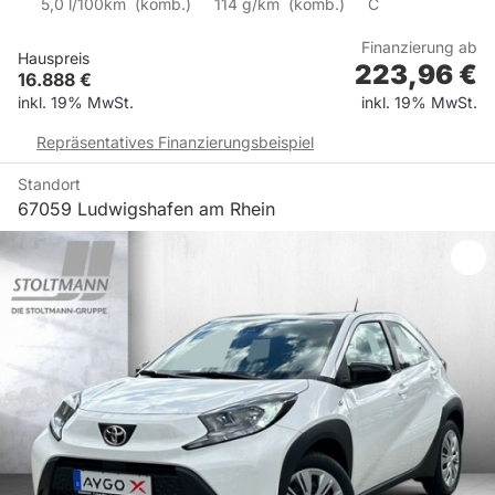
5,0
l/100km
(
komb.)
114
g/km
(
komb.)
C
Finanzierung ab
Hauspreis
223,96
€
16.888
€
inkl. 19% MwSt.
inkl. 19% MwSt.
Repräsentatives Finanzierungsbeispiel
Standort
67059 Ludwigshafen am Rhein