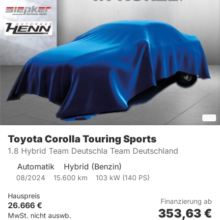
Toyota
Corolla Touring Sports
1.8 Hybrid Team Deutschla Team Deutschland
Automatik
Hybrid (Benzin)
08/2024
15.600
km
103
kW (
140
PS)
Hauspreis
Finanzierung ab
26.666
€
353,63
€
MwSt. nicht auswb.