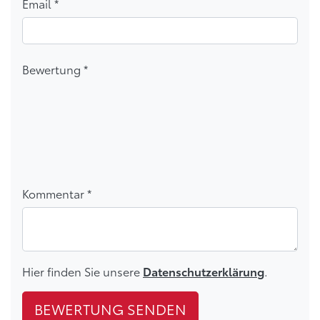
Email *
Bewertung *
5 Sterne
Bewertung abgeben *
4 Sterne
3 Sterne
2 Sterne
1 Stern
Kommentar *
Hier finden Sie unsere
.
Datenschutzerklärung
BEWERTUNG SENDEN