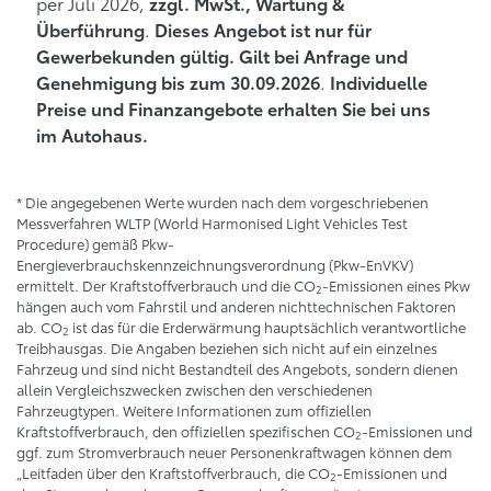
per Juli 2026,
zzgl. MwSt., Wartung &
.
Überführung
Dieses Angebot ist nur für
Gewerbekunden gültig. Gilt bei Anfrage und
.
Genehmigung bis zum 30.09.2026
Individuelle
Preise und Finanzangebote erhalten Sie bei uns
im Autohaus.
* Die angegebenen Werte wurden nach dem vorgeschriebenen
Messverfahren WLTP (World Harmonised Light Vehicles Test
Procedure) gemäß Pkw-
Energieverbrauchskennzeichnungsverordnung (Pkw-EnVKV)
ermittelt. Der Kraftstoffverbrauch und die CO
-Emissionen eines Pkw
2
hängen auch vom Fahrstil und anderen nichttechnischen Faktoren
ab. CO
ist das für die Erderwärmung hauptsächlich verantwortliche
2
Treibhausgas. Die Angaben beziehen sich nicht auf ein einzelnes
Fahrzeug und sind nicht Bestandteil des Angebots, sondern dienen
allein Vergleichszwecken zwischen den verschiedenen
Fahrzeugtypen. Weitere Informationen zum offiziellen
Kraftstoffverbrauch, den offiziellen spezifischen CO
-Emissionen und
2
ggf. zum Stromverbrauch neuer Personenkraftwagen können dem
„Leitfaden über den Kraftstoffverbrauch, die CO
-Emissionen und
2