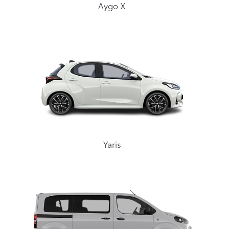
Aygo X
Yaris