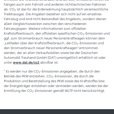
2
hängen auch vom Fahrstil und anderen nichttechnischen Faktoren
ab. CO
ist das für die Erderwärmung hauptsächlich verantwortliche
2
Treibhausgas. Die Angaben beziehen sich nicht auf ein einzelnes
Fahrzeug und sind nicht Bestandteil des Angebots, sondern dienen
allein Vergleichszwecken zwischen den verschiedenen
Fahrzeugtypen. Weitere Informationen zum offiziellen
Kraftstoffverbrauch, den offiziellen spezifischen CO
-Emissionen und
2
ggf. zum Stromverbrauch neuer Personenkraftwagen können dem
„Leitfaden über den Kraftstoffverbrauch, die CO
-Emissionen und
2
den Stromverbrauch neuer Personenkraftwagen“ entnommen
werden, der an allen Verkaufsstellen sowie bei der Deutschen
Automobil Treuhand GmbH (DAT) unentgeltlich erhältlich ist oder
unter
abrufbar ist.
www.dat.de/co2
¹ Es werden nur die CO
-Emissionen angegeben, die durch den
2
Betrieb des PKW entstehen. CO
-Emissionen, die durch die
2
Produktion und Bereitstellung des PKW sowie des Kraftstoffes bzw.
der Energieträger entstehen oder vermieden werden, werden bei der
Ermittlung der CO
-Emissionen gemäß WLTP nicht berücksichtigt.
2