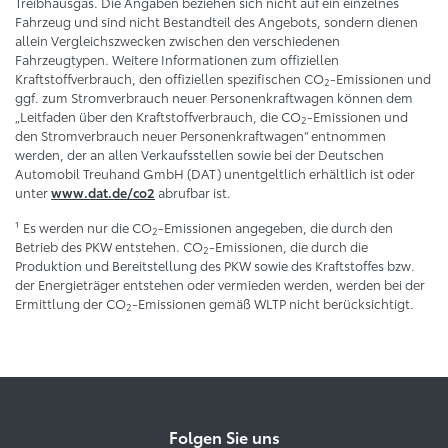
Treibhausgas. Die Angaben beziehen sich nicht auf ein einzelnes
Fahrzeug und sind nicht Bestandteil des Angebots, sondern dienen
allein Vergleichszwecken zwischen den verschiedenen
Fahrzeugtypen. Weitere Informationen zum offiziellen
Kraftstoffverbrauch, den offiziellen spezifischen CO
-Emissionen und
2
ggf. zum Stromverbrauch neuer Personenkraftwagen können dem
„Leitfaden über den Kraftstoffverbrauch, die CO
-Emissionen und
2
den Stromverbrauch neuer Personenkraftwagen“ entnommen
werden, der an allen Verkaufsstellen sowie bei der Deutschen
Automobil Treuhand GmbH (DAT) unentgeltlich erhältlich ist oder
unter
abrufbar ist.
www.dat.de/co2
¹ Es werden nur die CO
-Emissionen angegeben, die durch den
2
Betrieb des PKW entstehen. CO
-Emissionen, die durch die
2
Produktion und Bereitstellung des PKW sowie des Kraftstoffes bzw.
der Energieträger entstehen oder vermieden werden, werden bei der
Ermittlung der CO
-Emissionen gemäß WLTP nicht berücksichtigt.
2
Folgen Sie uns