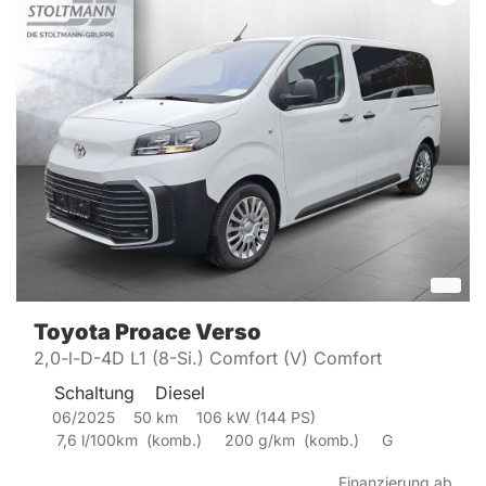
Toyota
Proace Verso
2,0-l-D-4D L1 (8-Si.) Comfort (V) Comfort
Schaltung
Diesel
06/2025
50
km
106
kW (
144
PS)
7,6
l/100km
(
komb.)
200
g/km
(
komb.)
G
Finanzierung ab