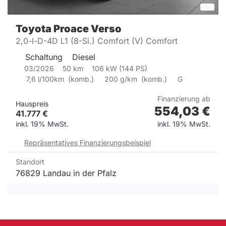
Toyota
Proace Verso
2,0-l-D-4D L1 (8-Si.) Comfort (V) Comfort
Schaltung
Diesel
03/2026
50
km
106
kW (
144
PS)
7,6
l/100km
(
komb.)
200
g/km
(
komb.)
G
Finanzierung ab
Hauspreis
554,03
€
41.777
€
inkl. 19% MwSt.
inkl. 19% MwSt.
Repräsentatives Finanzierungsbeispiel
Standort
76829 Landau in der Pfalz