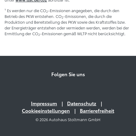
¹ Es werden nur die CO
-Emissionen angegeben, die durch den
2
Betrieb des PKW entstehen. CO
-Emissionen, die durch die
2
Produktion und Bereitstellung des PKW sowie des Kraftstoffes bzw.
der Energieträger entstehen oder vermieden werden, werden bei der
Ermittlung der CO
-Emissionen gemäß WLTP nicht berücksichtigt.
2
Folgen Sie uns
Impressum
Datenschutz
Cookieeinstellungen
Barrierefreiheit
© 2026 Autohaus Stoltmann GmbH