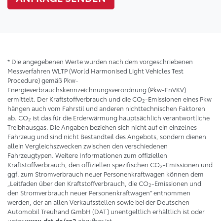
* Die angegebenen Werte wurden nach dem vorgeschriebenen
Messverfahren WLTP (World Harmonised Light Vehicles Test
Procedure) gemäß Pkw-
Energieverbrauchskennzeichnungsverordnung (Pkw-EnVKV)
ermittelt. Der Kraftstoffverbrauch und die CO
-Emissionen eines Pkw
2
hängen auch vom Fahrstil und anderen nichttechnischen Faktoren
ab. CO
ist das für die Erderwärmung hauptsächlich verantwortliche
2
Treibhausgas. Die Angaben beziehen sich nicht auf ein einzelnes
Fahrzeug und sind nicht Bestandteil des Angebots, sondern dienen
allein Vergleichszwecken zwischen den verschiedenen
Fahrzeugtypen. Weitere Informationen zum offiziellen
Kraftstoffverbrauch, den offiziellen spezifischen CO
-Emissionen und
2
ggf. zum Stromverbrauch neuer Personenkraftwagen können dem
„Leitfaden über den Kraftstoffverbrauch, die CO
-Emissionen und
2
den Stromverbrauch neuer Personenkraftwagen“ entnommen
werden, der an allen Verkaufsstellen sowie bei der Deutschen
Automobil Treuhand GmbH (DAT) unentgeltlich erhältlich ist oder
unter
abrufbar ist.
www.dat.de/co2